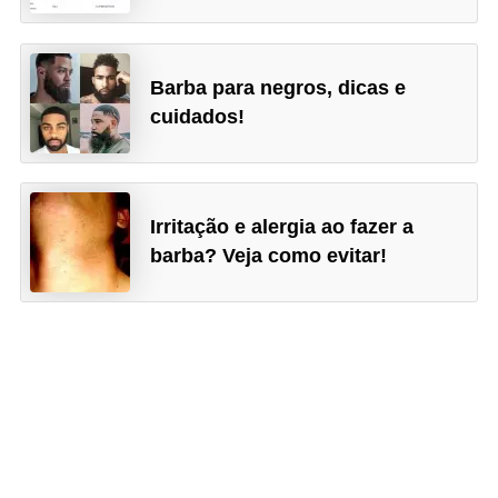
e
a
c
Barba para negros, dicas e
e
cuidados!
s
s
ó
Irritação e alergia ao fazer a
r
barba? Veja como evitar!
i
o
s
S
a
ú
d