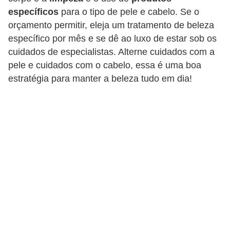
específicos
para o tipo de pele e cabelo. Se o
s
orçamento permitir, eleja um tratamento de beleza
c
específico por mês e se dê ao luxo de estar sob os
u
cuidados de especialistas. Alterne cuidados com a
l
pele e cuidados com o cabelo, essa é uma boa
i
estratégia para manter a beleza tudo em dia!
n
a
P
e
l
e
P
e
r