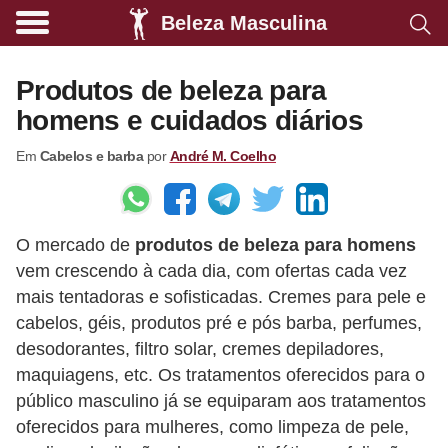
Beleza Masculina
A
l
Produtos de beleza para
i
homens e cuidados diários
m
Em
Cabelos e barba
por
André M. Coelho
e
n
t
O mercado de
produtos de beleza para homens
a
vem crescendo à cada dia, com ofertas cada vez
ç
mais tentadoras e sofisticadas. Cremes para pele e
ã
cabelos, géis, produtos pré e pós barba, perfumes,
o
desodorantes, filtro solar, cremes depiladores,
s
maquiagens, etc. Os tratamentos oferecidos para o
público masculino já se equiparam aos tratamentos
a
oferecidos para mulheres, como limpeza de pele,
u