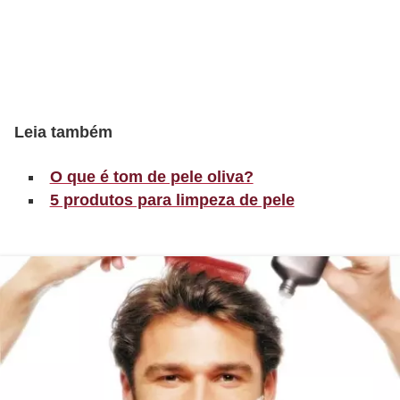
t
o
E
s
p
Leia também
o
O que é tom de pele oliva?
r
5 produtos para limpeza de pele
t
e
s
e
e
x
e
r