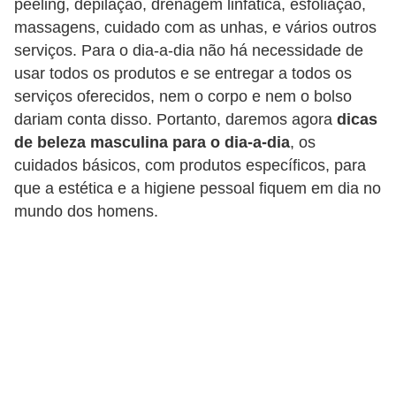
peeling, depilação, drenagem linfática, esfoliação,
d
massagens, cuidado com as unhas, e vários outros
á
serviços. Para o dia-a-dia não há necessidade de
v
usar todos os produtos e se entregar a todos os
e
serviços oferecidos, nem o corpo e nem o bolso
l
dariam conta disso. Portanto, daremos agora
dicas
de beleza masculina para o dia-a-dia
, os
C
cuidados básicos, com produtos específicos, para
a
que a estética e a higiene pessoal fiquem em dia no
b
mundo dos homens.
e
l
o
s
e
b
a