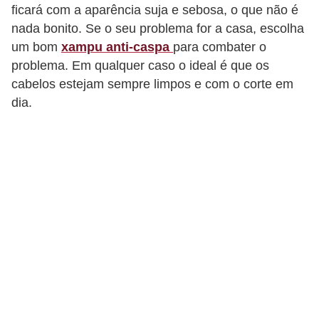
s
ficará com a aparência suja e sebosa, o que não é
t
nada bonito. Se o seu problema for a casa, escolha
é
um bom
xampu anti-caspa
para combater o
t
problema. Em qualquer caso o ideal é que os
cabelos estejam sempre limpos e com o corte em
i
dia.
c
a
E
x
e
r
c
í
c
i