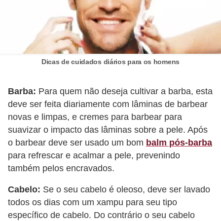
c
í
c
i
Dicas de cuidados diários para os homens
o
s
Barba:
Para quem não deseja cultivar a barba, esta
f
deve ser feita diariamente com lâminas de barbear
í
novas e limpas, e cremes para barbear para
s
suavizar o impacto das lâminas sobre a pele. Após
o barbear deve ser usado um bom
balm pós-barba
i
para refrescar e acalmar a pele, prevenindo
c
também pelos encravados.
o
s
Cabelo:
Se o seu cabelo é oleoso, deve ser lavado
todos os dias com um xampu para seu tipo
E
específico de cabelo. Do contrário o seu cabelo