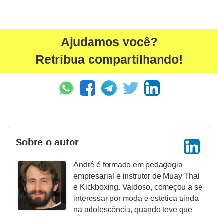
f
u
m
Ajudamos você?
e
Retribua compartilhando!
s
m
a
s
c
u
Sobre o autor
l
André é formado em pedagogia
i
empresarial e instrutor de Muay Thai
n
e Kickboxing. Vaidoso, começou a se
o
interessar por moda e estética ainda
na adolescência, quando teve que
s