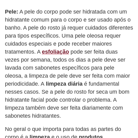
o
Pele:
A pele do corpo pode ser hidratada com um
s
hidratante comum para o corpo e ser usado após o
f
banho. A pele do rosto já requer cuidados diferentes
í
para tipos específicos. Uma pele oleosa requer
s
cuidados especiais e pode receber maiores
i
tratamentos. A
esfoliação
pode ser feita duas
vezes por semana, todos os dias a pele deve ser
c
lavada com sabonetes específicos para pele
o
oleosa, a limpeza de pele deve ser feita com maior
s
periodicidade. A
limpeza diária
é fundamental
M
nesses casos. Se a pele do rosto for seca um bom
hidratante facial pode controlar o problema. A
o
limpeza também deve ser feita diariamente com
d
sabonetes hidratantes.
a
m
No geral o que importa para todas as partes do
a
corpo é a
limpeza
e o uso de
produtos