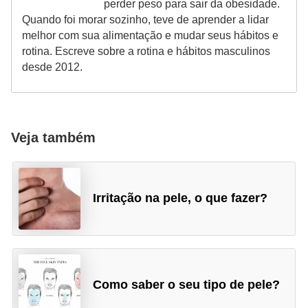
perder peso para sair da obesidade.
P
Quando foi morar sozinho, teve de aprender a lidar
melhor com sua alimentação e mudar seus hábitos e
é
rotina. Escreve sobre a rotina e hábitos masculinos
s
desde 2012.
e
m
ã
Veja também
o
s
R
Irritação na pele, o que fazer?
o
u
p
a
Como saber o seu tipo de pele?
s