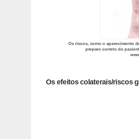
s
t
é
t
i
Os riscos, como o aparecimento d
c
preparo correto do pacient
www
a
E
x
Os efeitos colaterais/riscos 
e
r
c
í
c
i