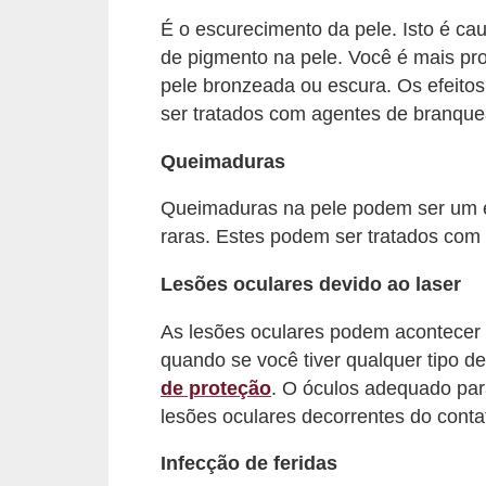
s
É o escurecimento da pele. Isto é c
de pigmento na pele. Você é mais pro
c
pele bronzeada ou escura. Os efeito
u
ser tratados com agentes de branqu
l
i
Queimaduras
n
Queimaduras na pele podem ser um ef
a
raras. Estes podem ser tratados com 
P
Lesões oculares devido ao laser
e
l
As lesões oculares podem acontecer 
quando se você tiver qualquer tipo de
e
de proteção
. O óculos adequado par
P
lesões oculares decorrentes do contato
e
Infecção de feridas
r