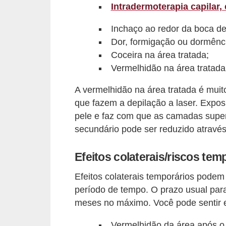
Intradermoterapia capilar
r
b
Inchaço ao redor da boca de 
Dor, formigação ou dormênc
a
Coceira na área tratada;
C
Vermelhidão na área tratada 
o
A vermelhidão na área tratada é mui
m
que fazem a depilação a laser. Expos
p
pele e faz com que as camadas superi
o
secundário pode ser reduzido através
r
t
Efeitos colaterais/riscos tem
a
Efeitos colaterais temporários pode
m
período de tempo. O prazo usual para 
e
meses no máximo. Você pode sentir e
n
Vermelhidão da área após o 