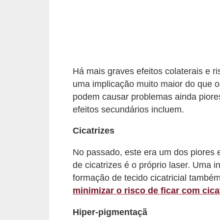
o
s
f
í
s
Há mais graves efeitos colaterais e 
i
uma implicação muito maior do que os
c
podem causar problemas ainda piores
efeitos secundários incluem.
o
s
Cicatrizes
M
No passado, este era um dos piores ef
o
de cicatrizes é o próprio laser. Uma 
d
formação de tecido cicatricial também
a
minimizar o risco de ficar com cic
m
Hiper-pigmentaçã
a