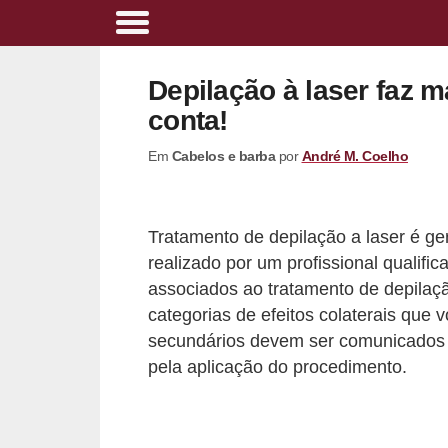
A
l
Depilação à laser faz 
i
conta!
m
Em
Cabelos e barba
por
André M. Coelho
e
n
t
Tratamento de depilação a laser é 
a
realizado por um profissional qualifi
ç
associados ao tratamento de depilação
ã
categorias de efeitos colaterais que 
secundários devem ser comunicados a
o
pela aplicação do procedimento.
s
a
u