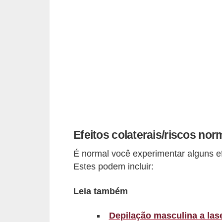
d
á
v
e
l
C
a
b
e
Efeitos colaterais/riscos nor
l
É normal você experimentar alguns ef
o
Estes podem incluir:
s
e
Leia também
b
Depilação masculina a lase
a