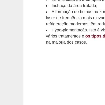
t
Inchaço da área tratada;
o
A formação de bolhas na zon
laser de frequência mais elevad
E
refrigeração modernos têm redu
s
Hypo-pigmentação. Isto é vi
p
vários tratamentos e
os tipos 
o
na maioria dos casos.
r
t
e
s
e
e
x
e
r