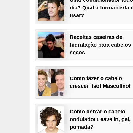
d
dia? Qual a forma certa 
á
usar?
v
e
Receitas caseiras de
l
hidratação para cabelos
C
secos
a
b
e
Como fazer o cabelo
crescer liso! Masculino!
l
o
s
Como deixar o cabelo
e
ondulado! Leave in, gel,
b
pomada?
a