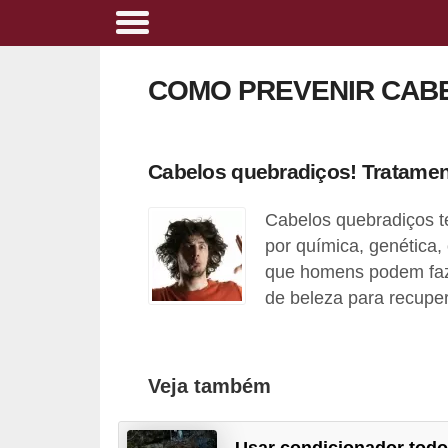
A
l
COMO PREVENIR CAB
i
m
e
Cabelos quebradiços! Tratamen
n
Cabelos quebradiços t
t
por química, genética,
a
que homens podem faz
ç
de beleza para recupe
ã
o
s
Veja também
a
u
Usar condicionador tod