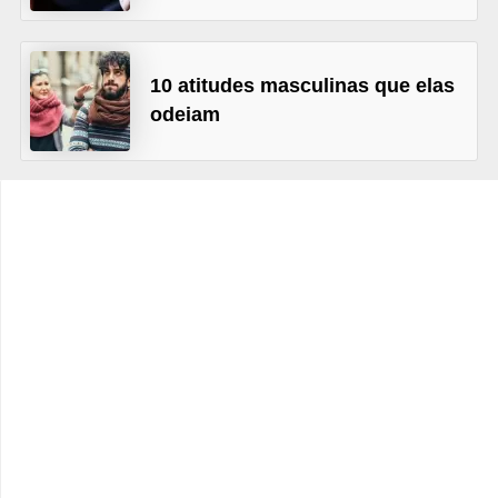
t
o
10 atitudes masculinas que elas
E
odeiam
s
p
o
r
t
e
s
e
e
x
e
r