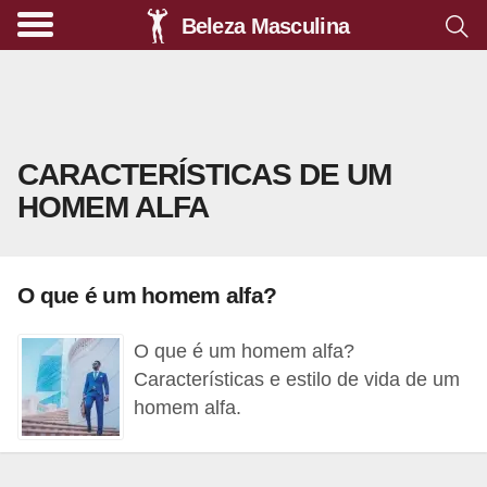
Beleza Masculina
A
l
i
m
CARACTERÍSTICAS DE UM
e
HOMEM ALFA
n
t
a
O que é um homem alfa?
ç
ã
O que é um homem alfa?
o
Características e estilo de vida de um
s
homem alfa.
a
u