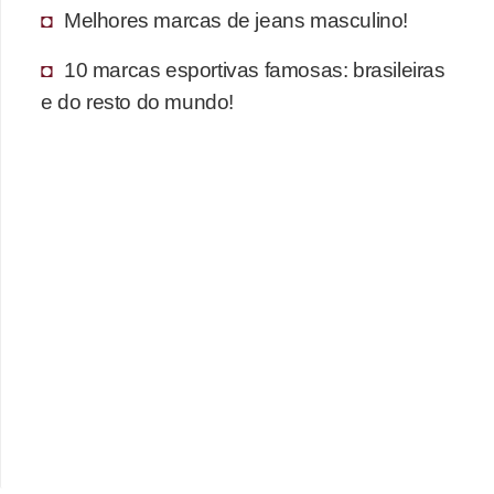
s
Melhores marcas de jeans masculino!
t
é
10 marcas esportivas famosas: brasileiras
e do resto do mundo!
t
i
c
a
E
x
e
r
c
í
c
i