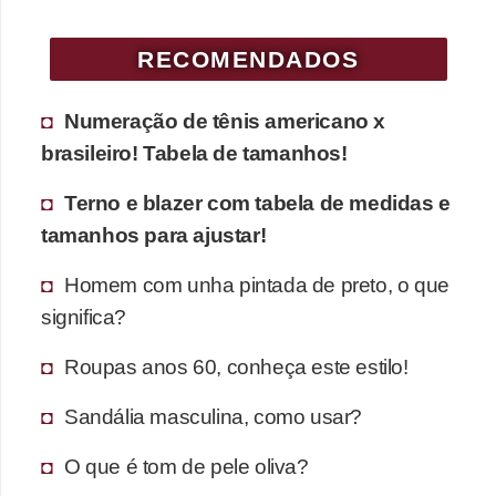
c
í
RECOMENDADOS
c
Numeração de tênis americano x
i
brasileiro! Tabela de tamanhos!
o
s
Terno e blazer com tabela de medidas e
f
tamanhos para ajustar!
í
Homem com unha pintada de preto, o que
s
significa?
i
c
Roupas anos 60, conheça este estilo!
o
Sandália masculina, como usar?
s
E
O que é tom de pele oliva?