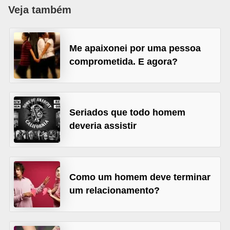
d
Veja também
á
v
Me apaixonei por uma pessoa
e
comprometida. E agora?
l
C
a
Seriados que todo homem
b
deveria assistir
e
l
o
Como um homem deve terminar
s
um relacionamento?
e
b
a