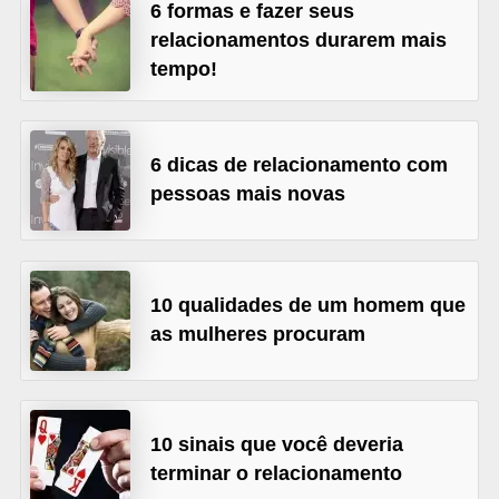
6 formas e fazer seus
r
relacionamentos durarem mais
b
tempo!
a
C
6 dicas de relacionamento com
o
pessoas mais novas
m
p
o
10 qualidades de um homem que
r
as mulheres procuram
t
a
m
e
10 sinais que você deveria
terminar o relacionamento
n