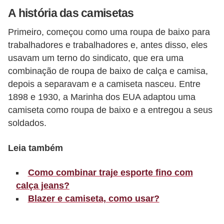
A história das camisetas
r
b
Primeiro, começou como uma roupa de baixo para
a
trabalhadores e trabalhadores e, antes disso, eles
usavam um terno do sindicato, que era uma
C
combinação de roupa de baixo de calça e camisa,
o
depois a separavam e a camiseta nasceu. Entre
m
1898 e 1930, a Marinha dos EUA adaptou uma
p
camiseta como roupa de baixo e a entregou a seus
o
soldados.
r
Leia também
t
a
Como combinar traje esporte fino com
m
calça jeans?
e
Blazer e camiseta, como usar?
n