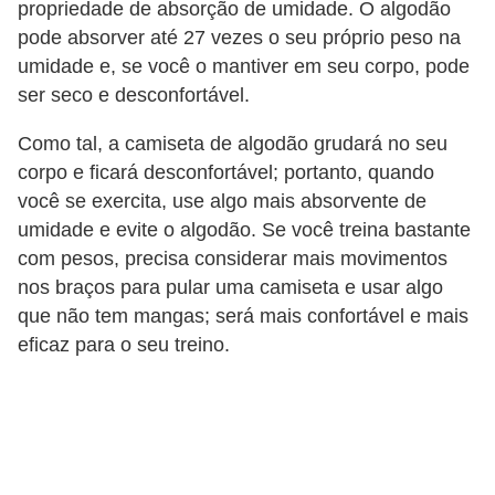
propriedade de absorção de umidade. O algodão
s
pode absorver até 27 vezes o seu próprio peso na
c
umidade e, se você o mantiver em seu corpo, pode
u
ser seco e desconfortável.
l
Como tal, a camiseta de algodão grudará no seu
i
corpo e ficará desconfortável; portanto, quando
n
você se exercita, use algo mais absorvente de
a
umidade e evite o algodão. Se você treina bastante
com pesos, precisa considerar mais movimentos
P
nos braços para pular uma camiseta e usar algo
e
que não tem mangas; será mais confortável e mais
l
eficaz para o seu treino.
e
P
e
r