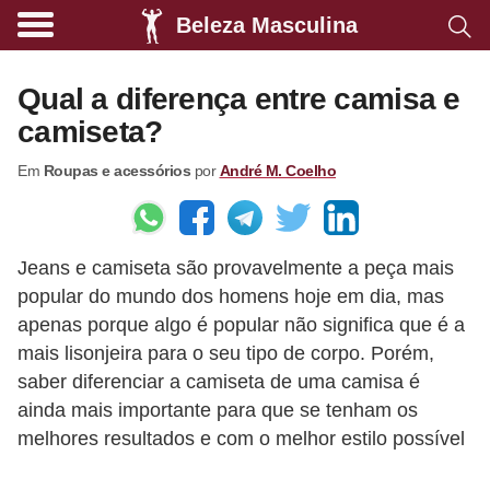
Beleza Masculina
A
l
Qual a diferença entre camisa e
i
camiseta?
m
Em
Roupas e acessórios
por
André M. Coelho
e
n
t
Jeans e camiseta são provavelmente a peça mais
a
popular do mundo dos homens hoje em dia, mas
ç
apenas porque algo é popular não significa que é a
ã
mais lisonjeira para o seu tipo de corpo. Porém,
o
saber diferenciar a camiseta de uma camisa é
s
ainda mais importante para que se tenham os
melhores resultados e com o melhor estilo possível
a
u