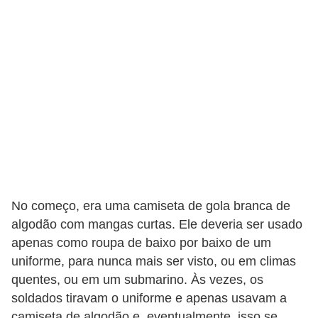
t
o
E
s
p
o
r
t
e
s
No começo, era uma camiseta de gola branca de
algodão com mangas curtas. Ele deveria ser usado
e
apenas como roupa de baixo por baixo de um
e
uniforme, para nunca mais ser visto, ou em climas
x
quentes, ou em um submarino. Às vezes, os
e
soldados tiravam o uniforme e apenas usavam a
r
camiseta de algodão e, eventualmente, isso se