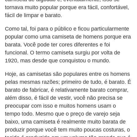
c
tornava muito popular porque era fácil, confortável,
í
fácil de limpar e barato.
c
Como tal, foi para o público e ficou particularmente
i
popular como uma camiseta de homens porque era
o
barata. Você pode ter cores diferentes e foi
s
funcional. O termo camiseta surgiu por volta de
1920, mas desde que conquistou o mundo.
f
í
Hoje, as camisetas são populares entre os homens
s
pelas mesmas razões; primeiro de tudo, é barato. É
i
barato de fabricar, é relativamente barato comprar,
além disso, é fácil de vestir, você não precisa se
c
preocupar com isso e muitos homens usam o
o
tempo todo. Mesmo que o preço de varejo seja
s
baixo, uma camiseta é realmente muito barata de
E
produzir porque você tem muito poucas costuras, o