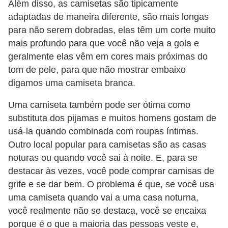
Além disso, as camisetas são tipicamente
P
adaptadas de maneira diferente, são mais longas
para não serem dobradas, elas têm um corte muito
é
mais profundo para que você não veja a gola e
s
geralmente elas vêm em cores mais próximas do
e
tom de pele, para que não mostrar embaixo
m
digamos uma camiseta branca.
ã
Uma camiseta também pode ser ótima como
o
substituta dos pijamas e muitos homens gostam de
s
usá-la quando combinada com roupas íntimas.
R
Outro local popular para camisetas são as casas
o
noturas ou quando você sai à noite. E, para se
destacar às vezes, você pode comprar camisas de
u
grife e se dar bem. O problema é que, se você usa
p
uma camiseta quando vai a uma casa noturna,
a
você realmente não se destaca, você se encaixa
s
porque é o que a maioria das pessoas veste e,