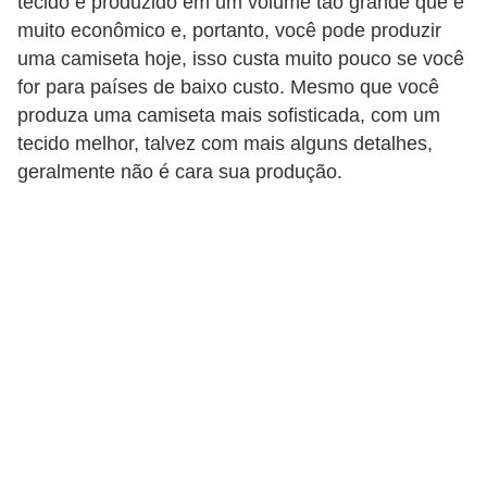
tecido é produzido em um volume tão grande que é
s
muito econômico e, portanto, você pode produzir
t
uma camiseta hoje, isso custa muito pouco se você
é
for para países de baixo custo. Mesmo que você
t
produza uma camiseta mais sofisticada, com um
i
tecido melhor, talvez com mais alguns detalhes,
c
geralmente não é cara sua produção.
a
E
x
e
r
c
í
c
i