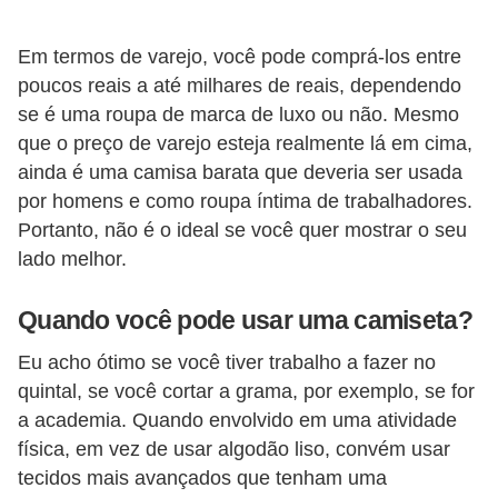
o
s
Em termos de varejo, você pode comprá-los entre
f
poucos reais a até milhares de reais, dependendo
se é uma roupa de marca de luxo ou não. Mesmo
í
que o preço de varejo esteja realmente lá em cima,
s
ainda é uma camisa barata que deveria ser usada
i
por homens e como roupa íntima de trabalhadores.
c
Portanto, não é o ideal se você quer mostrar o seu
o
lado melhor.
s
Quando você pode usar uma camiseta?
M
o
Eu acho ótimo se você tiver trabalho a fazer no
quintal, se você cortar a grama, por exemplo, se for
d
a academia. Quando envolvido em uma atividade
a
física, em vez de usar algodão liso, convém usar
m
tecidos mais avançados que tenham uma
a