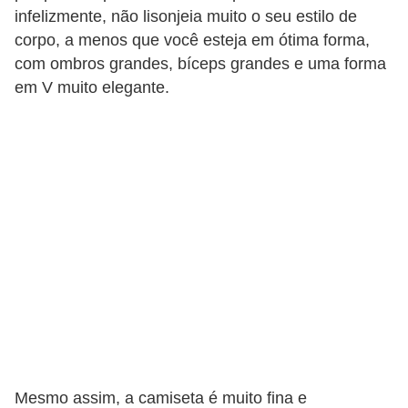
e
infelizmente, não lisonjeia muito o seu estilo de
a
corpo, a menos que você esteja em ótima forma,
com ombros grandes, bíceps grandes e uma forma
c
em V muito elegante.
e
s
s
ó
r
i
o
s
S
a
ú
Mesmo assim, a camiseta é muito fina e
d