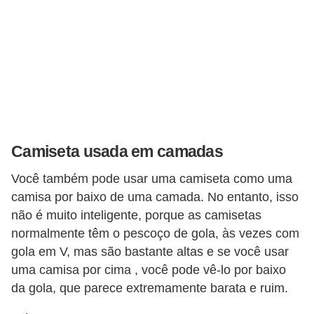
f
u
m
e
s
m
a
Camiseta usada em camadas
s
Você também pode usar uma camiseta como uma
c
camisa por baixo de uma camada. No entanto, isso
u
não é muito inteligente, porque as camisetas
l
normalmente têm o pescoço de gola, às vezes com
i
gola em V, mas são bastante altas e se você usar
n
uma camisa por cima , você pode vê-lo por baixo
o
da gola, que parece extremamente barata e ruim.
s