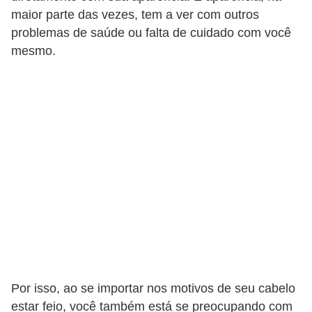
t
maior parte das vezes, tem a ver com outros
o
problemas de saúde ou falta de cuidado com você
mesmo.
E
s
p
o
r
t
e
s
e
e
x
e
Por isso, ao se importar nos motivos de seu cabelo
r
estar feio, você também está se preocupando com