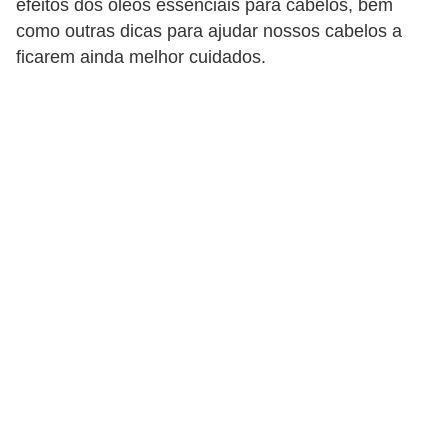
efeitos dos óleos essenciais para cabelos, bem
d
como outras dicas para ajudar nossos cabelos a
á
ficarem ainda melhor cuidados.
v
e
l
C
a
b
e
l
o
s
e
b
a