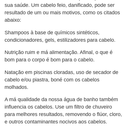
sua saúde. Um cabelo feio, danificado, pode ser
c
resultado de um ou mais motivos, como os citados
í
abaixo:
c
i
Shampoos à base de químicos sintéticos,
condicionadores, gels, estilizadores para cabelo.
o
s
Nutrição ruim e má alimentação. Afinal, o que é
f
bom para o corpo é bom para o cabelo.
í
Natação em piscinas cloradas, uso de secador de
s
cabelo e/ou piastra, boné com os cabelos
i
molhados.
c
A má qualidade da nossa água de banho também
o
influencia os cabelos. Use um filtro de chuveiro
s
para melhores resultados, removendo o flúor, cloro,
E
e outros contaminantes nocivos aos cabelos.