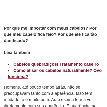
r
b
a
Por que me importar com meus cabelos? Por
C
que meu cabelo fica feio? Por que ele fica tão
o
danificado?
m
p
Leia também
o
Cabelos quebradiços! Tratamento caseiro
r
Como alisar os cabelos naturalmente? Ovo
t
funciona?
a
Homens, até pouco tempo atrás, não se
m
preocupavam tanto com a aparência. Isso tem
e
mudado, e é muito bom. Auto estima tem a ver
n
diretamente com sua aparência. E aparência, na