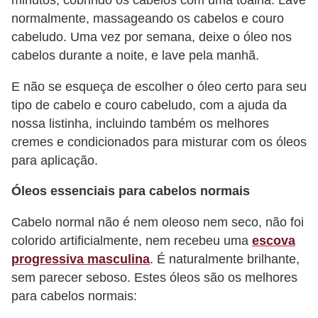
minutos, cobrindo os cabelos com uma toalha. Lave
normalmente, massageando os cabelos e couro
P
cabeludo. Uma vez por semana, deixe o óleo nos
é
cabelos durante a noite, e lave pela manhã.
s
e
E não se esqueça de escolher o óleo certo para seu
tipo de cabelo e couro cabeludo, com a ajuda da
m
nossa listinha, incluindo também os melhores
ã
cremes e condicionados para misturar com os óleos
o
para aplicação.
s
Óleos essenciais para cabelos normais
R
o
Cabelo normal não é nem oleoso nem seco, não foi
colorido artificialmente, nem recebeu uma
escova
u
progressiva masculina
. É naturalmente brilhante,
p
sem parecer seboso. Estes óleos são os melhores
a
para cabelos normais:
s