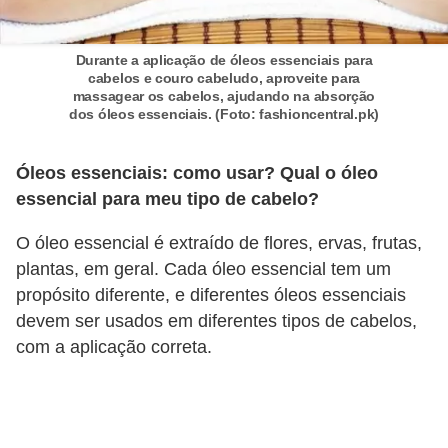
s
c
Durante a aplicação de óleos essenciais para
cabelos e couro cabeludo, aproveite para
u
massagear os cabelos, ajudando na absorção
l
dos óleos essenciais. (Foto: fashioncentral.pk)
i
Óleos essenciais: como usar? Qual o óleo
n
essencial para meu tipo de cabelo?
a
O óleo essencial é extraído de flores, ervas, frutas,
P
plantas, em geral. Cada óleo essencial tem um
e
propósito diferente, e diferentes óleos essenciais
l
devem ser usados em diferentes tipos de cabelos,
e
com a aplicação correta.
P
e
r