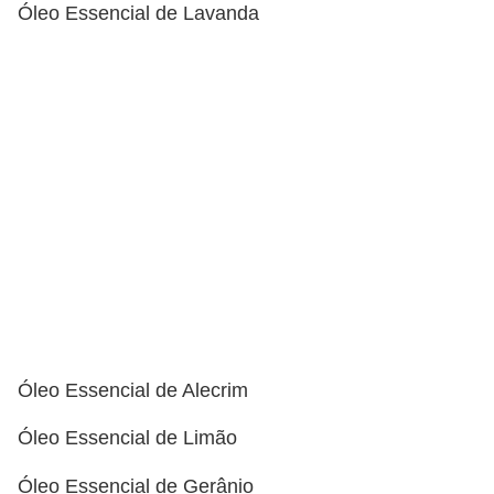
e
Óleo Essencial de Lavanda
a
c
e
s
s
ó
r
i
o
s
S
Óleo Essencial de Alecrim
a
Óleo Essencial de Limão
ú
Óleo Essencial de Gerânio
d