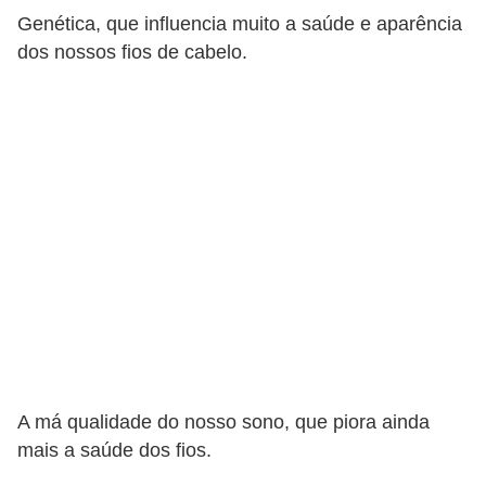
s
Genética, que influencia muito a saúde e aparência
t
dos nossos fios de cabelo.
é
t
i
c
a
E
x
e
r
c
í
A má qualidade do nosso sono, que piora ainda
c
mais a saúde dos fios.
i