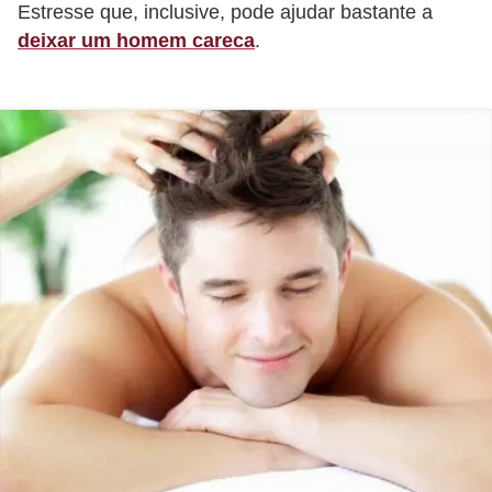
Estresse que, inclusive, pode ajudar bastante a
o
deixar um homem careca
.
s
f
í
s
i
c
o
s
M
o
d
a
m
a