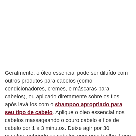
f
u
m
e
s
m
a
s
Geralmente, o óleo essencial pode ser diluído com
c
outros produtos para cabelos (como
u
condicionadores, cremes, e máscaras para
l
cabelos), ou aplicado diretamente sobre os fios
após lavá-los com o
shampoo apropriado para
i
seu tipo de cabelo
. Aplique o óleo essencial nos
n
cabelos massageando o couro cabelo e fios de
o
cabelo por 1 a 3 minutos. Deixe agir por 30
s