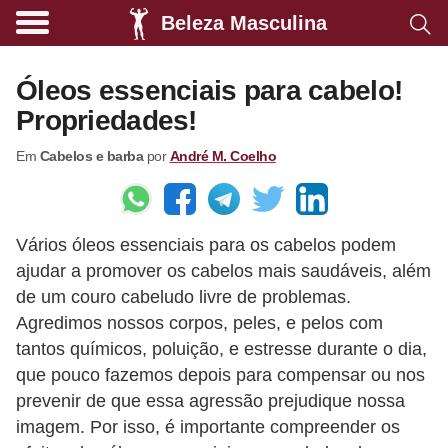
Beleza Masculina
A
l
Óleos essenciais para cabelo!
i
Propriedades!
m
Em
Cabelos e barba
por
André M. Coelho
e
n
t
Vários óleos essenciais para os cabelos podem
a
ajudar a promover os cabelos mais saudáveis, além
ç
de um couro cabeludo livre de problemas.
ã
Agredimos nossos corpos, peles, e pelos com
o
tantos químicos, poluição, e estresse durante o dia,
s
que pouco fazemos depois para compensar ou nos
prevenir de que essa agressão prejudique nossa
a
imagem. Por isso, é importante compreender os
u