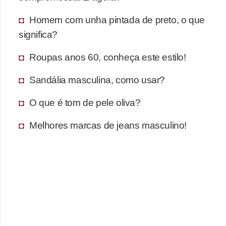
s
t
Homem com unha pintada de preto, o que
é
significa?
t
Roupas anos 60, conheça este estilo!
i
c
Sandália masculina, como usar?
a
O que é tom de pele oliva?
E
Melhores marcas de jeans masculino!
x
e
r
c
í
c
i