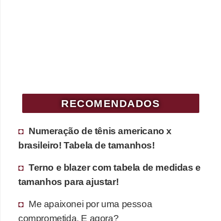
c
í
c
i
o
s
f
RECOMENDADOS
í
s
Numeração de tênis americano x
i
brasileiro! Tabela de tamanhos!
c
Terno e blazer com tabela de medidas e
o
tamanhos para ajustar!
s
Me apaixonei por uma pessoa
E
comprometida. E agora?