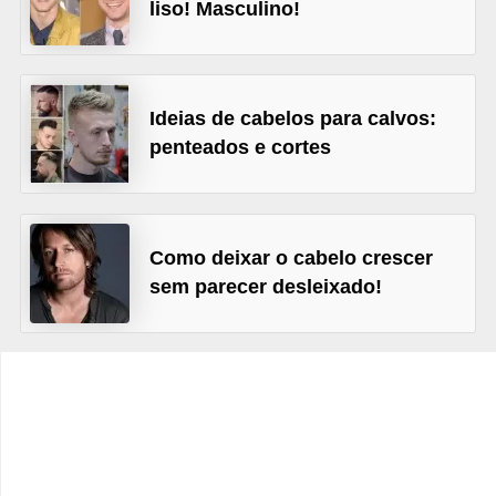
t
liso! Masculino!
o
E
Ideias de cabelos para calvos:
s
penteados e cortes
p
o
r
t
Como deixar o cabelo crescer
e
sem parecer desleixado!
s
e
e
x
e
r