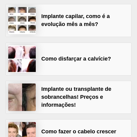
r
Implante capilar, como é a
b
evolução mês a mês?
a
C
o
m
Como disfarçar a calvície?
p
o
r
Implante ou transplante de
t
sobrancelhas! Preços e
a
informações!
m
e
n
Como fazer o cabelo crescer