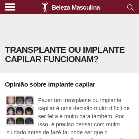
Beleza Masculina
A
l
i
m
TRANSPLANTE OU IMPLANTE
e
CAPILAR FUNCIONAM?
n
t
a
Opinião sobre implante capilar
ç
ã
Fazer um transplante ou implante
o
capilar é uma decisão muito difícil de
s
ser feita e muito cara também. Por
isso, é preciso pensar com muito
a
cuidado antes de fazê-la: pode ser que o
u