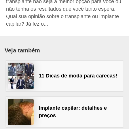
transplante não seja a melhor opção para você ou
d
não tenha os resultados que você tanto espera.
á
Qual sua opinião sobre o transplante ou implante
v
capilar? Já fez o...
e
l
C
Veja também
a
b
11 Dicas de moda para carecas!
e
l
o
s
Implante capilar: detalhes e
e
preços
b
a