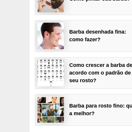
d
á
v
e
Barba desenhada fina:
l
como fazer?
C
a
Como crescer a barba d
b
acordo com o padrão de
e
seu rosto?
l
o
s
Barba para rosto fino: q
e
a melhor?
b
a