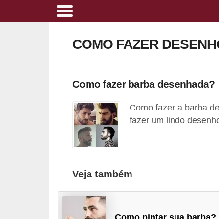
A
l
COMO FAZER DESENH
i
m
e
Como fazer barba desenhada?
n
Como fazer a barba de
t
fazer um lindo desenho
a
ç
ã
o
Veja também
s
a
u
Como pintar sua barba?