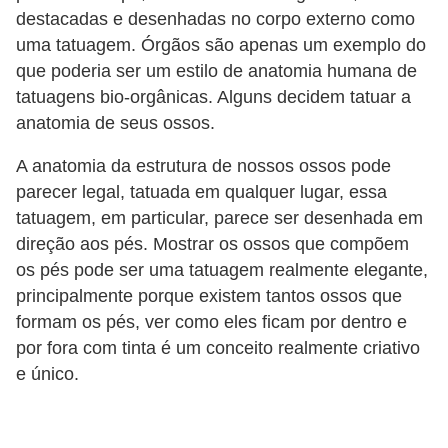
o
destacadas e desenhadas no corpo externo como
s
uma tatuagem. Órgãos são apenas um exemplo do
que poderia ser um estilo de anatomia humana de
f
tatuagens bio-orgânicas. Alguns decidem tatuar a
í
anatomia de seus ossos.
s
i
A anatomia da estrutura de nossos ossos pode
parecer legal, tatuada em qualquer lugar, essa
c
tatuagem, em particular, parece ser desenhada em
o
direção aos pés. Mostrar os ossos que compõem
s
os pés pode ser uma tatuagem realmente elegante,
M
principalmente porque existem tantos ossos que
formam os pés, ver como eles ficam por dentro e
o
por fora com tinta é um conceito realmente criativo
d
e único.
a
m
a