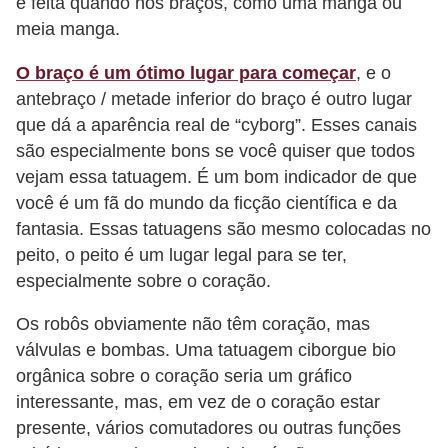
é feita quando nos braços, como uma manga ou
e
meia manga.
O braço é um ótimo lugar para começar
, e o
antebraço / metade inferior do braço é outro lugar
que dá a aparência real de “cyborg”. Esses canais
são especialmente bons se você quiser que todos
vejam essa tatuagem. É um bom indicador de que
você é um fã do mundo da ficção científica e da
fantasia. Essas tatuagens são mesmo colocadas no
peito, o peito é um lugar legal para se ter,
especialmente sobre o coração.
Os robôs obviamente não têm coração, mas
válvulas e bombas. Uma tatuagem ciborgue bio
orgânica sobre o coração seria um gráfico
interessante, mas, em vez de o coração estar
presente, vários comutadores ou outras funções