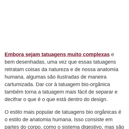
s
t
é
t
i
c
a
Embora sejam tatuagens muito complexas
e
bem desenhadas, uma vez que essas tatuagens
E
retratam coisas da natureza e de nossa anatomia
x
humana, algumas são ilustradas de maneira
e
cartumizada. Dar cor à tatuagem bio-orgânica
r
também torna a tatuagem mais fácil de separar e
c
decifrar o que é o que está dentro do design.
í
O estilo mais popular de tatuagens bio orgânicas é
c
o estilo de anatomia humana. Isso consiste em
i
partes do corpo, como o sistema digestivo, mas são