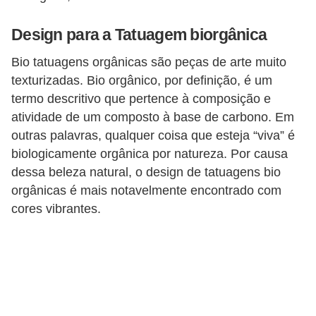
c
Design para a Tatuagem biorgânica
í
c
Bio tatuagens orgânicas são peças de arte muito
i
texturizadas. Bio orgânico, por definição, é um
o
termo descritivo que pertence à composição e
atividade de um composto à base de carbono. Em
s
outras palavras, qualquer coisa que esteja “viva” é
f
biologicamente orgânica por natureza. Por causa
í
dessa beleza natural, o design de tatuagens bio
s
orgânicas é mais notavelmente encontrado com
i
cores vibrantes.
c
o
s
E