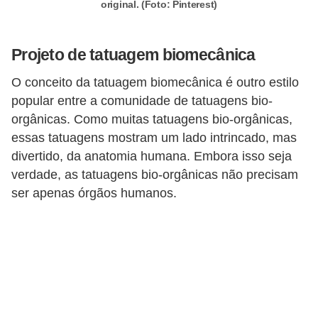
original. (Foto: Pinterest)
P
é
Projeto de tatuagem biomecânica
s
O conceito da tatuagem biomecânica é outro estilo
e
popular entre a comunidade de tatuagens bio-
m
orgânicas. Como muitas tatuagens bio-orgânicas,
ã
essas tatuagens mostram um lado intrincado, mas
o
divertido, da anatomia humana. Embora isso seja
s
verdade, as tatuagens bio-orgânicas não precisam
ser apenas órgãos humanos.
R
o
u
p
a
s