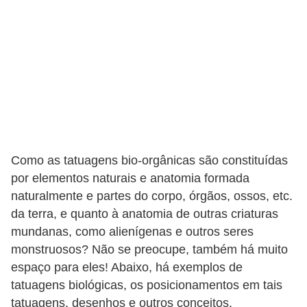
t
o
E
s
p
o
r
t
Como as tatuagens bio-orgânicas são constituídas
e
por elementos naturais e anatomia formada
naturalmente e partes do corpo, órgãos, ossos, etc.
s
da terra, e quanto à anatomia de outras criaturas
e
mundanas, como alienígenas e outros seres
e
monstruosos? Não se preocupe, também há muito
x
espaço para eles! Abaixo, há exemplos de
e
tatuagens biológicas, os posicionamentos em tais
r
tatuagens, desenhos e outros conceitos.