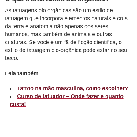
r
As tatuagens bio orgânicas são um estilo de
b
tatuagem que incorpora elementos naturais e crus
a
da terra e anatomia não apenas dos seres
humanos, mas também de animais e outras
C
criaturas. Se você é um fã de ficção científica, o
o
estilo de tatuagem bio-orgânica pode estar no seu
m
beco.
p
Leia também
o
r
Tattoo na mão masculina, como escolher?
t
Curso de tatuador – Onde fazer e quanto
a
custa!
m
e
n