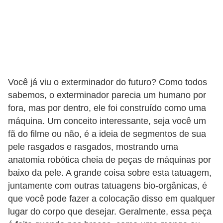
e
a
c
e
s
s
Você já viu o exterminador do futuro? Como todos
sabemos, o exterminador parecia um humano por
ó
fora, mas por dentro, ele foi construído como uma
r
máquina. Um conceito interessante, seja você um
i
fã do filme ou não, é a ideia de segmentos de sua
o
pele rasgados e rasgados, mostrando uma
s
anatomia robótica cheia de peças de máquinas por
baixo da pele. A grande coisa sobre esta tatuagem,
S
juntamente com outras tatuagens bio-orgânicas, é
a
que você pode fazer a colocação disso em qualquer
ú
lugar do corpo que desejar. Geralmente, essa peça
d