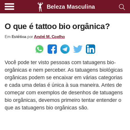
Beleza Masculina
A
l
O que é tattoo bio orgânica?
i
Em
Estética
por
André M. Coelho
m
e
n
Você pode ter visto pessoas com tatuagens bio-
t
orgânicas e nem perceber. As tatuagens biológicas
a
orgânicas podem se encaixar em várias categorias
ç
e cada uma delas é única à sua maneira. Antes de
ã
começar com exemplos de desenhos de tatuagens
o
bio orgânicas, devemos primeiro tentar entender o
que as tatuagens bio orgânicas são.
s
a
u