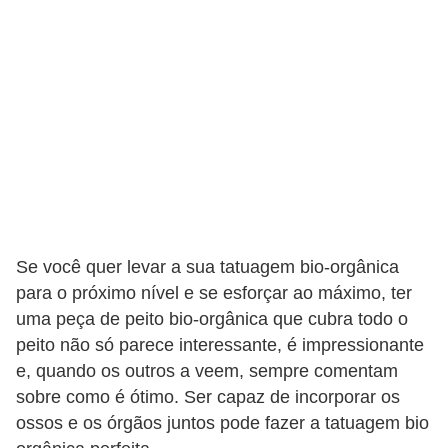
s
c
u
l
i
n
a
P
Se você quer levar a sua tatuagem bio-orgânica
e
para o próximo nível e se esforçar ao máximo, ter
l
uma peça de peito bio-orgânica que cubra todo o
e
peito não só parece interessante, é impressionante
e, quando os outros a veem, sempre comentam
P
sobre como é ótimo. Ser capaz de incorporar os
e
ossos e os órgãos juntos pode fazer a tatuagem bio
r