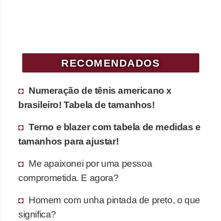
c
í
c
i
RECOMENDADOS
o
s
Numeração de tênis americano x
f
brasileiro! Tabela de tamanhos!
í
Terno e blazer com tabela de medidas e
s
tamanhos para ajustar!
i
c
Me apaixonei por uma pessoa
o
comprometida. E agora?
s
Homem com unha pintada de preto, o que
E
significa?