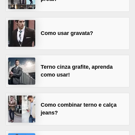
r
b
a
Como usar gravata?
C
o
m
p
Terno cinza grafite, aprenda
o
como usar!
r
t
a
Como combinar terno e calça
m
jeans?
e
n