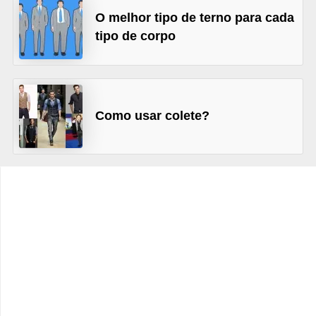
t
O melhor tipo de terno para cada
o
tipo de corpo
E
s
p
Como usar colete?
o
r
t
e
s
e
e
x
e
r