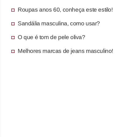
s
Roupas anos 60, conheça este estilo!
t
é
Sandália masculina, como usar?
t
O que é tom de pele oliva?
i
c
Melhores marcas de jeans masculino!
a
E
x
e
r
c
í
c
i