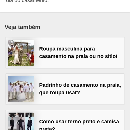
dia do casamento.
d
á
v
Veja também
e
l
Roupa masculina para
C
casamento na praia ou no sítio!
a
b
e
Padrinho de casamento na praia,
l
que roupa usar?
o
s
e
b
Como usar terno preto e camisa
a
preta?