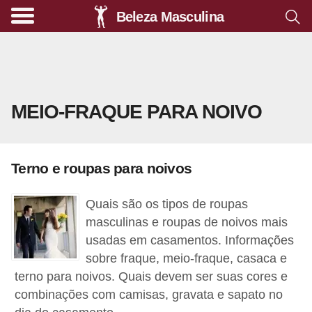
Beleza Masculina
A
l
i
m
MEIO-FRAQUE PARA NOIVO
e
n
t
Terno e roupas para noivos
a
ç
Quais são os tipos de roupas
ã
masculinas e roupas de noivos mais
o
usadas em casamentos. Informações
sobre fraque, meio-fraque, casaca e
s
terno para noivos. Quais devem ser suas cores e
a
combinações com camisas, gravata e sapato no
u