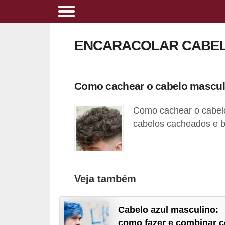
A
l
ENCARACOLAR CABEL
i
m
e
Como cachear o cabelo mascul
n
Como cachear o cabelo
t
cabelos cacheados e b
a
ç
ã
o
Veja também
s
a
Cabelo azul masculino:
u
como fazer e combinar 