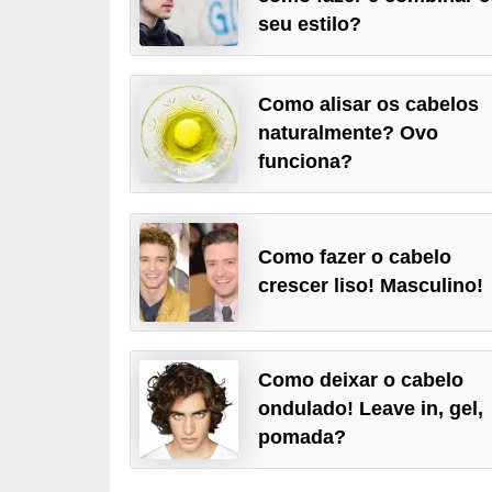
d
seu estilo?
á
v
Como alisar os cabelos
e
naturalmente? Ovo
l
funciona?
C
a
b
Como fazer o cabelo
crescer liso! Masculino!
e
l
o
Como deixar o cabelo
s
ondulado! Leave in, gel,
e
pomada?
b
a