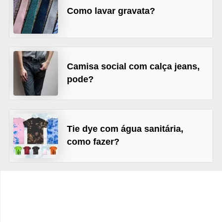
t
Como lavar gravata?
o
E
s
Camisa social com calça jeans,
p
pode?
o
r
t
e
Tie dye com água sanitária,
como fazer?
s
e
e
x
e
r