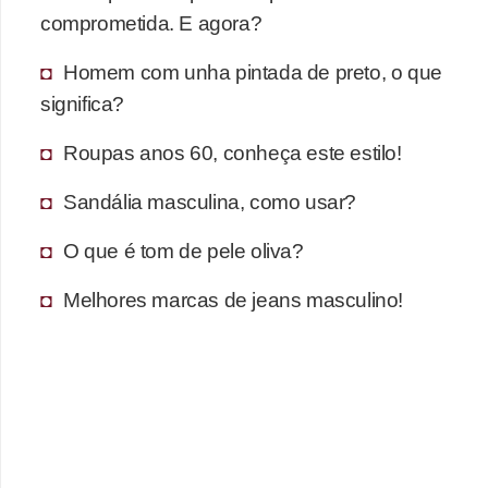
s
comprometida. E agora?
t
é
Homem com unha pintada de preto, o que
t
significa?
i
Roupas anos 60, conheça este estilo!
c
a
Sandália masculina, como usar?
E
O que é tom de pele oliva?
x
Melhores marcas de jeans masculino!
e
r
c
í
c
i