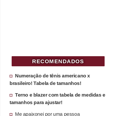
c
í
c
i
o
s
f
í
RECOMENDADOS
s
i
Numeração de tênis americano x
c
brasileiro! Tabela de tamanhos!
o
Terno e blazer com tabela de medidas e
s
tamanhos para ajustar!
E
Me apaixonei por uma pessoa