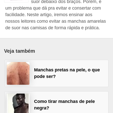
suor debaixo dos braços. Porém, é
d
um problema que dá pra evitar e consertar com
á
facilidade. Neste artigo, iremos ensinar aos
v
nossos leitores como evitar as manchas amarelas
e
de suor nas camisas de forma rápida e prática.
l
C
Veja também
a
b
e
Manchas pretas na pele, o que
l
pode ser?
o
s
e
Como tirar manchas de pele
b
negra?
a