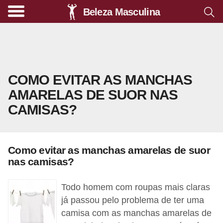
Beleza Masculina
A
l
i
m
COMO EVITAR AS MANCHAS
e
AMARELAS DE SUOR NAS
n
CAMISAS?
t
a
ç
Como evitar as manchas amarelas de suor
ã
nas camisas?
o
s
Todo homem com roupas mais claras
a
já passou pelo problema de ter uma
camisa com as manchas amarelas de
u