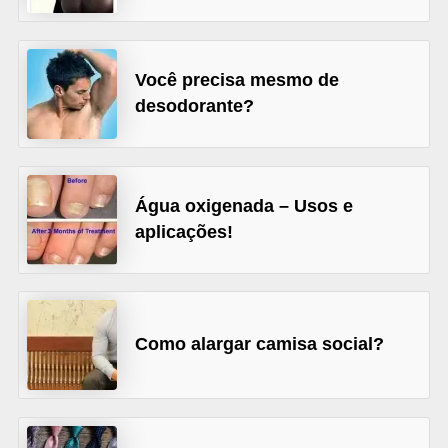
r
b
Você precisa mesmo de
a
desodorante?
C
o
m
Água oxigenada – Usos e
p
aplicações!
o
r
t
a
Como alargar camisa social?
m
e
n