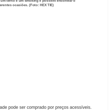
 um terno e um smoking é possível encontrar o
iferentes ocasiões. (Foto: HEX TIE)
dade pode ser comprado por preços acessíveis.