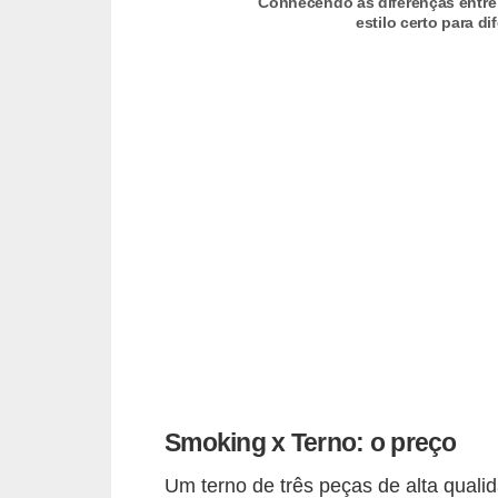
Conhecendo as diferenças entre
o
estilo certo para d
s
f
í
s
i
c
o
s
M
o
d
a
Smoking x Terno: o preço
m
Um terno de três peças de alta quali
a