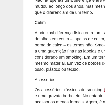
Não há apenas uma diferença entre t
r
mudou ao longo dos anos, mas mesmo
que o diferenciam de um terno.
b
a
Cetim
C
A principal diferença física entre u
o
detalhes em cetim – lapelas de cetim,
m
perna da calça – os ternos não. Smok
p
a uma guarnição fina nas lapelas e um
considerado um smoking. Em um terno,
o
mesmo material. Em vez de botões de
r
osso, plástico ou tecido.
t
a
Acessórios
m
Os acessórios clássicos de smoking
e
e uma gravata borboleta. No entanto
n
acessórios menos formais. Agora, é a