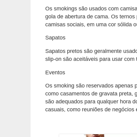
c
Os smokings são usados ​​com camis
í
gola de abertura de cama. Os ternos
c
camisas sociais, em uma cor sólida o
i
Sapatos
o
Sapatos pretos são geralmente usado
s
slip-on são aceitáveis ​​para usar com 
f
í
Eventos
s
Os smoking são reservados apenas pa
i
como casamentos de gravata preta, ga
c
são adequados para qualquer hora do
o
casuais, como reuniões de negócios 
s
E