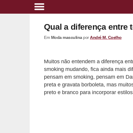
A
l
Qual a diferença entre
i
Em
Moda masculina
por
André M. Coelho
m
e
n
Muitos não entendem a diferença ent
t
smoking mudando, fica ainda mais dif
a
pensam em smoking, pensam em Dan
ç
preta e gravata borboleta, mas muito
preto e branco para incorporar estil
ã
o
s
a
u