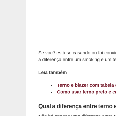
d
á
v
e
l
C
a
Se você está se casando ou foi convi
a diferença entre um smoking e um t
b
e
Leia também
l
o
Terno e blazer com tabela
s
Como usar terno preto e c
e
Qual a diferença entre terno
b
a