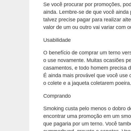
Se você procurar por promoções, po
s
ainda. Lembre-se de que você ainda 
c
talvez precise pagar para realizar al
u
valor de um ou outro vai variar com 
l
Usabilidade
i
n
O benefício de comprar um terno ver
a
o use novamente. Muitas ocasiões pe
casamentos, e todo homem precisa d
P
É ainda mais provável que você use
e
o colete e a jaqueta coletarem poeira
l
Comprando
e
Smoking custa pelo menos o dobro de
P
encontrar uma promoção em um smok
e
que pagaria por um terno. Você tamb
r