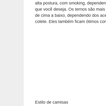
t
alta postura, com smoking, dependend
o
que você deseja. Os ternos são mais
de cima a baixo, dependendo dos ace
E
colete. Eles também ficam ótimos co
s
p
o
r
t
e
s
e
e
x
e
Estilo de camisas
r