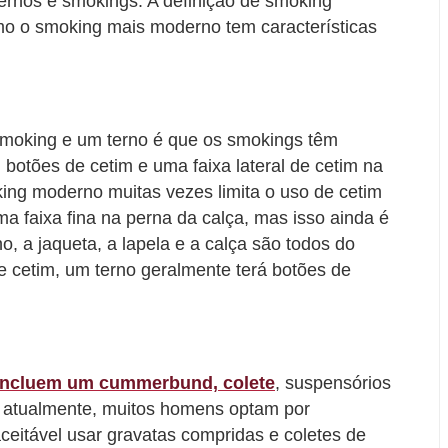
ernos e smokings. A definição de smoking
 o smoking mais moderno tem características
m smoking e um terno é que os smokings têm
 botões de cetim e uma faixa lateral de cetim na
ing moderno muitas vezes limita o uso de cetim
a faixa fina na perna da calça, mas isso ainda é
 a jaqueta, a lapela e a calça são todos do
 cetim, um terno geralmente terá botões de
incluem um cummerbund, colete
, suspensórios
, atualmente, muitos homens optam por
ceitável usar gravatas compridas e coletes de